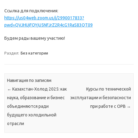
Ссылка для подключения:
https://us04web.zoom.us/j/2990017833?
pwd=QVJHUjFQYjU5NFJrZ2R4cG1RaS83QT09
Будем рады вашему участию!
Раздел:
Без категории
Навигация по записям
←
Казахстан-Холод 2025: как
Курсы по технической
наука, образование и бизнес
эксплуатации и безопасности
объединяются ради
при работе с ОРВ
→
будущего холодильной
отрасли