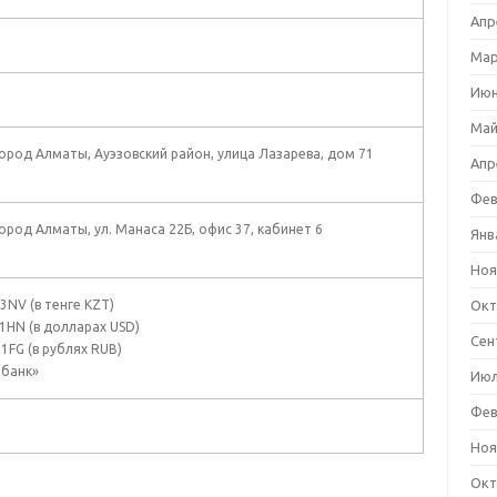
Апр
Мар
Июн
Май
город Алматы, Ауэзовский район, улица Лазарева, дом 71
Апр
Фев
город Алматы, ул. Манаса 22Б, офис 37, кабинет 6
Янв
Ноя
NV (в тенге KZT)
Окт
HN (в долларах USD)
Сен
FG (в рублях RUB)
рбанк»
Июл
Фев
Ноя
Окт