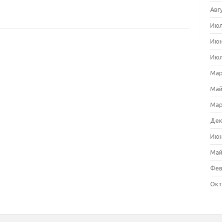
Авг
Июл
Июн
Июл
Мар
Май
Мар
Дек
Июн
Май
Фев
Окт