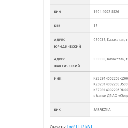
1604 4002 5526
БИН
17
КБЕ
050035, Казахстан, 
АДРЕС
ЮРИДИЧЕСКИЙ
050008, Казахстан, 
АДРЕС
ФАКТИЧЕСКИЙ
KZ32914002203KZ003
ИИК
KZ02914002203US001
KZ70914002203RU001
в банке ДБ АО «Сбе
SABRKZKA
БИК
Cкачать:
[ pdf | 112 kB ]