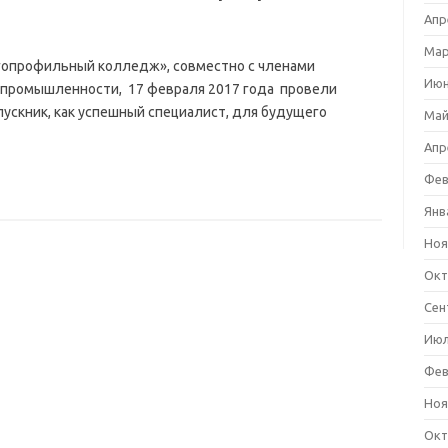
Апр
Мар
гопрофильный колледж», совместно с членами
Июн
 промышленности, 17 февраля 2017 года провели
пускник, как успешный специалист, для будущего
Май
Апр
Фев
Янв
Ноя
Окт
Сен
Июл
Фев
Ноя
Окт