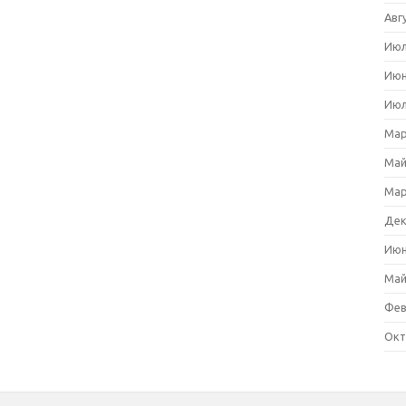
Авг
Июл
Июн
Июл
Мар
Май
Мар
Дек
Июн
Май
Фев
Окт