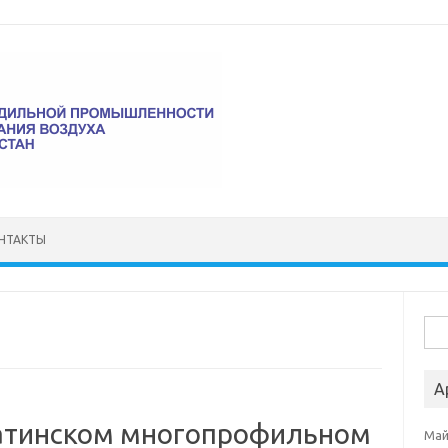
НТАКТЫ
Най
А
матинском многопрофильном
Май