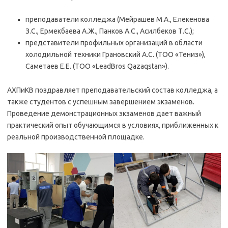
преподаватели колледжа (Мейрашев М.А., Елекенова
З.С., Ермекбаева А.Ж., Панков А.С., Асилбеков Т.С.);
представители профильных организаций в области
холодильной техники Грановский А.С. (ТОО «Тениз»),
Саметаев Е.Е. (ТОО «LeadBros Qazaqstan»).
АХПиКВ поздравляет преподавательский состав колледжа, а
также студентов с успешным завершением экзаменов.
Проведение демонстрационных экзаменов дает важный
практический опыт обучающимся в условиях, приближенных к
реальной производственной площадке.