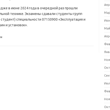
Апр
же в июне 2024 года в очередной раз прошли
Мар
ьной технике. Экзамены сдавали студенты групп
1 студент) специальности 07150900 «Эксплуатация и
Июн
н и установок».
Май
Апр
ен
Фев
Янв
Ноя
Окт
Сен
Июл
Фев
Ноя
Окт