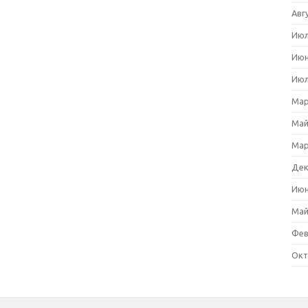
Авг
Июл
Июн
Июл
Мар
Май
Мар
Дек
Июн
Май
Фев
Окт