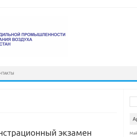
НТАКТЫ
Най
А
нстрационный экзамен
Май