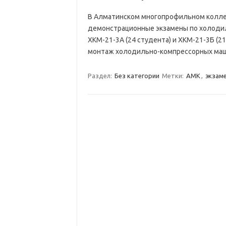
В Алматинском многопрофильном коллед
демонстрационные экзамены по холодил
ХКМ-21-3А (24 студента) и ХКМ-21-3Б (2
монтаж холодильно-компрессорных маши
Раздел:
Без категории
Метки:
АМК
,
экзам